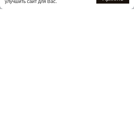
улучшить сайт для Вас.
Подписаться
Нажимая кнопку «Подписаться», вы соглашаетесь с
политикой
конфиденциальности
.
Каталог
О компании
Покупателям