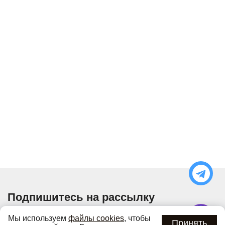
Подпишитесь на рассылку
Узнавайте об актуальных акциях и специальных
Мы используем
файлы cookies
, чтобы
предложениях первыми
Принять