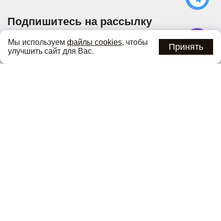
Подпишитесь на рассылку
Узнавайте об актуальных акциях и специальных
Мы используем
файлы cookies
, чтобы
предложениях первыми
Принять
улучшить сайт для Вас.
Подписаться
Нажимая кнопку «Подписаться», вы соглашаетесь с
политикой
конфиденциальности
.
Каталог