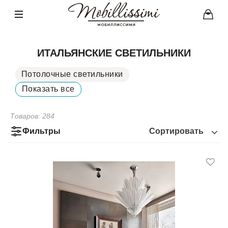
ИТАЛЬЯНСКИЕ СВЕТИЛЬНИКИ
Потолочные светильники
Подвесные светильники
Показать все
Бра
Торшеры
Настольные лампы
Tехнический свет
Товаров:
284
Уличное освещение
Фильтры
Сортировать
Напольные светильники