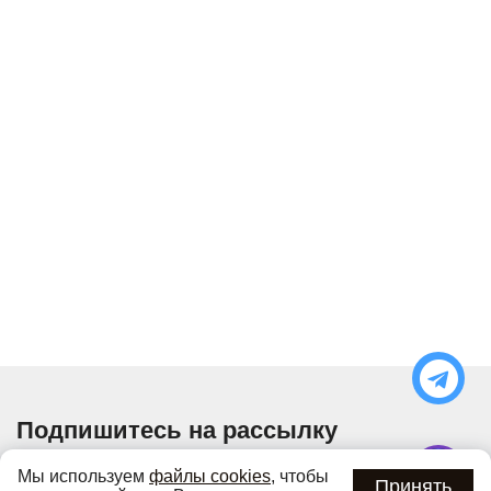
Подпишитесь на рассылку
Узнавайте об актуальных акциях и специальных
Мы используем
файлы cookies
, чтобы
предложениях первыми
Принять