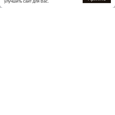
улучшить сайт для Вас.
Подписаться
Нажимая кнопку «Подписаться», вы соглашаетесь с
политикой
конфиденциальности
.
Каталог
О компании
Покупателям