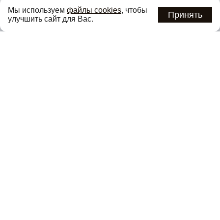
Узнавайте об актуальных акциях и специальных
Мы используем
файлы cookies
, чтобы
предложениях первыми
Принять
улучшить сайт для Вас.
Подписаться
Нажимая кнопку «Подписаться», вы соглашаетесь с
политикой
конфиденциальности
.
Каталог
О компании