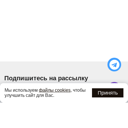
Подпишитесь на рассылку
Узнавайте об актуальных акциях и специальных
Мы используем
файлы cookies
, чтобы
предложениях первыми
Принять
улучшить сайт для Вас.
Подписаться