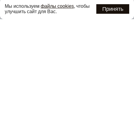
Узнавайте об актуальных акциях и специальных
Мы используем
файлы cookies
, чтобы
предложениях первыми
Принять
улучшить сайт для Вас.
Подписаться
Нажимая кнопку «Подписаться», вы соглашаетесь с
политикой
конфиденциальности
.
Каталог
О компании