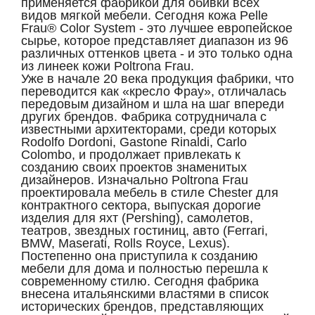
применяется фабрикой для обивки всех
видов мягкой мебели. Сегодня кожа Pelle
Frau® Color System - это лучшее европейское
сырье, которое представляет диапазон из 96
различных оттенков цвета - и это только одна
из линеек кожи Poltrona Frau.
Уже в начале 20 века продукция фабрики, что
переводится как «кресло Фрау», отличалась
передовым дизайном и шла на шаг впереди
других брендов. Фабрика сотрудничала с
известными архитекторами, среди которых
Rodolfo Dordoni, Gastone Rinaldi, Carlo
Colombo, и продолжает привлекать к
созданию своих проектов знаменитых
дизайнеров. Изначально Poltrona Frau
проектировала мебель в стиле Chester для
контрактного сектора, выпуская дорогие
изделия для яхт (Pershing), самолетов,
театров, звездных гостиниц, авто (Ferrari,
BMW, Maserati, Rolls Royce, Lexus).
Постепенно она приступила к созданию
мебели для дома и полностью перешла к
современному стилю. Сегодня фабрика
внесена итальянскими властями в список
исторических брендов, представляющих