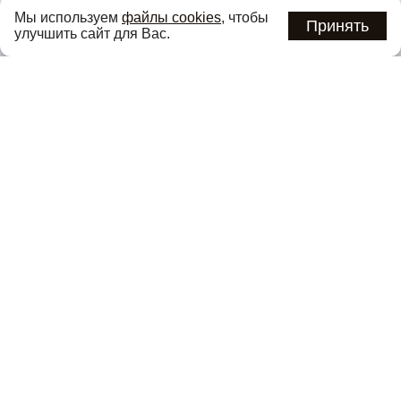
Узнавайте об актуальных акциях и специальных
Мы используем
файлы cookies
, чтобы
предложениях первыми
Принять
улучшить сайт для Вас.
Подписаться
Нажимая кнопку «Подписаться», вы соглашаетесь с
политикой
конфиденциальности
.
Каталог
О компании