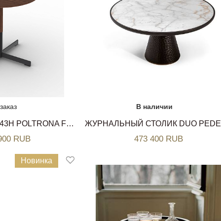
заказ
В наличии
СТОЛИК BOB D45Х43H POLTRONA FRAU
Ж
 900 RUB
473 400 RUB
Новинка