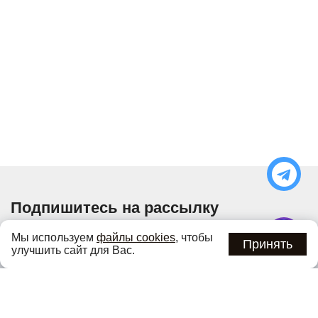
Подпишитесь на рассылку
Узнавайте об актуальных акциях и специальных
Мы используем
файлы cookies
, чтобы
предложениях первыми
Принять
улучшить сайт для Вас.