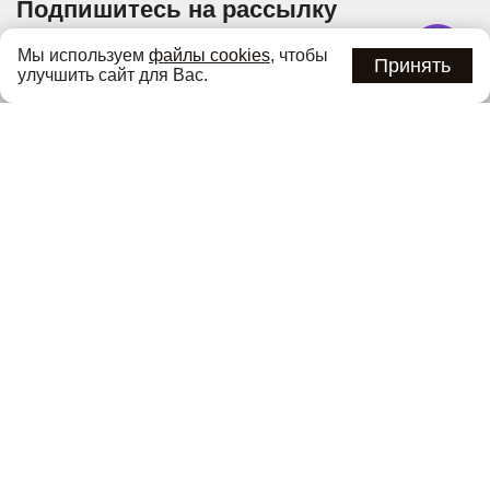
Подпишитесь на рассылку
Узнавайте об актуальных акциях и специальных
Мы используем
файлы cookies
, чтобы
предложениях первыми
Принять
улучшить сайт для Вас.
Подписаться
Нажимая кнопку «Подписаться», вы соглашаетесь с
политикой
конфиденциальности
.
Каталог
О компании