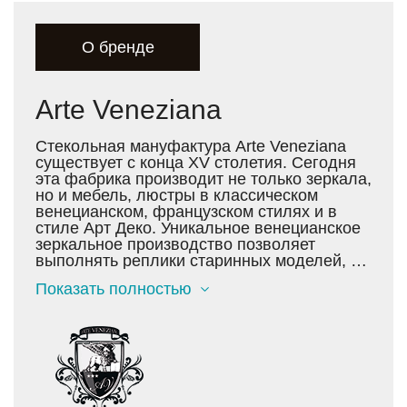
О бренде
Arte Veneziana
Стекольная мануфактура Arte Veneziana
существует с конца XV столетия. Сегодня
эта фабрика производит не только зеркала,
но и мебель, люстры в классическом
венецианском, французском стилях и в
стиле Арт Деко. Уникальное венецианское
зеркальное производство позволяет
выполнять реплики старинных моделей, а
также делать сложнотехнологичные новые
Показать полностью
коллекции. Фабрика Arte Veneziana
выполняет индивидуальные проекты
любой сложности по эскизам заказчика.