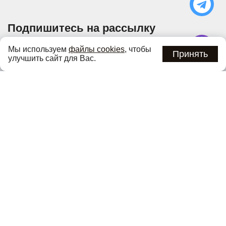
Подпишитесь на рассылку
Узнавайте об актуальных акциях и специальных
Мы используем
файлы cookies
, чтобы
предложениях первыми
Принять
улучшить сайт для Вас.
Подписаться
Нажимая кнопку «Подписаться», вы соглашаетесь с
политикой
конфиденциальности
.
Каталог