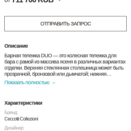
ОТПРАВИТЬ ЗАПРОС
Описание
Барная тележка DUO — это колесная тележка для
бара с рамой из массива ясеня в различных вариантах
отделки. Верхняя стеклянная столешница может быть
прозрачной, бронзовой или дымчатой; нижняя
столешница может быть выполнена из мрамора,
Показать полностью
окрашенного с обратной стороны стекла или
многослойного шпона ясеня с той же отделкой, что и
рама. Детали из бронзовой латуни создают приятный
Характеристики
контраст с рамой из массива дерева. Универсальная и
функциональная тележка DUO — идеальное решение
Бренд:
для хранения бутылок и бокалов для коктейлей, а
Ceccotti Collezioni
также в качестве полки для книг, журналов или
Дизайнер:
декоративных предметов.