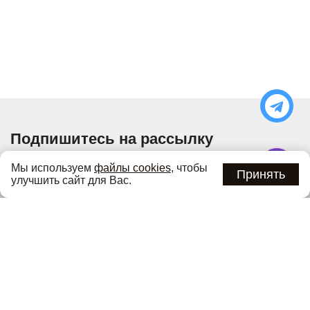
Подпишитесь на рассылку
Узнавайте об актуальных акциях и специальных
Мы используем
файлы cookies
, чтобы
предложениях первыми
Принять
улучшить сайт для Вас.
Подписаться
Нажимая кнопку «Подписаться», вы соглашаетесь с
политикой
конфиденциальности
.