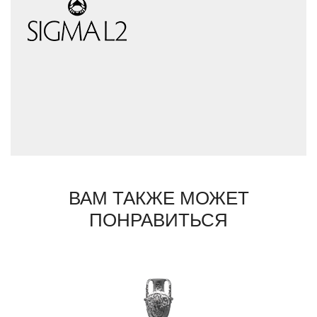
фабрики к новым, интересным открытиям.
Сегодня они используют множество самых
разнородных материалов: хрусталь,
латунь, металл, дерево, камень, смолы,
кожу, текстиль, стекло, кристаллы
Swarovski, полудрагоценные камни.
Каждый предмет, выпущенный фабрикой,
уникален: он выполнен вручную и несет на
себе отличающее клеймо мастера. Дизайн
предметов Sigma L2 всегда вне времени,
их присутствие всегда вносит в интерьер
атмосферу праздника.
ВАМ ТАКЖЕ МОЖЕТ
ПОНРАВИТЬСЯ