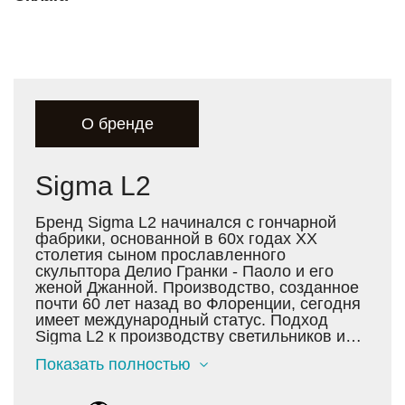
О бренде
Sigma L2
Бренд Sigma L2 начинался с гончарной
фабрики, основанной в 60х годах XX
столетия сыном прославленного
скульптора Делио Гранки - Паоло и его
женой Джанной. Производство, созданное
почти 60 лет назад во Флоренции, сегодня
имеет международный статус. Подход
Sigma L2 к производству светильников и
аксессуаров для интерьера основан на
Показать полностью
неизменном следовании культуре и
традициям. Однако страсть к
исследованиям всегда приводит мастеров