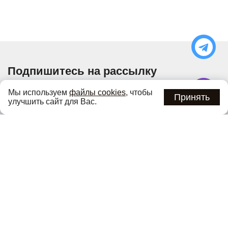
Подпишитесь на рассылку
Узнавайте об актуальных акциях и специальных
Мы используем
файлы cookies
, чтобы
предложениях первыми
Принять
улучшить сайт для Вас.
Подписаться
Нажимая кнопку «Подписаться», вы соглашаетесь с
политикой
конфиденциальности
.