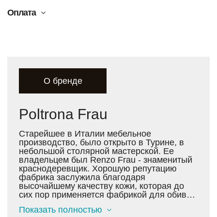
Оплата
О бренде
Poltrona Frau
Старейшее в Италии мебельное
производство, было открыто в Турине, в
небольшой столярной мастерской. Ее
владельцем был Renzo Frau - знаменитый
краснодеревщик. Хорошую репутацию
фабрика заслужила благодаря
высочайшему качеству кожи, которая до
сих пор применяется фабрикой для обивки
всех видов мягкой мебели. Сегодня кожа
Показать полностью
Pelle Frau® Color System - это лучшее