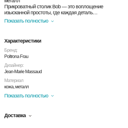
металл
Прикроватный столик Bob — это воплощение
изысканной простоты, где каждая деталь
функциональна. Дизайнер Жан-Мари Массо
Показать полностью
смешивает теплую "живую" кожу и холодный металл,
добиваясь чистой и целостной формы. Это рождает
атмосферу интернационального шика,
Характеристики
напоминающего о стиле Кеннеди.
Бренд:
Poltrona Frau
Дизайнер:
Jean-Marie Massaud
Материал
кожа, металл
Показать полностью
Доставка