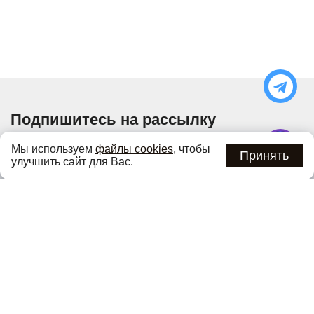
Подпишитесь на рассылку
Узнавайте об актуальных акциях и специальных
Мы используем
файлы cookies
, чтобы
предложениях первыми
Принять
улучшить сайт для Вас.
Подписаться
Нажимая кнопку «Подписаться», вы соглашаетесь с
политикой
конфиденциальности
.