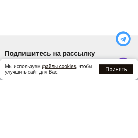
Подпишитесь на рассылку
Узнавайте об актуальных акциях и специальных
Мы используем
файлы cookies
, чтобы
предложениях первыми
Принять
улучшить сайт для Вас.
Подписаться
Нажимая кнопку «Подписаться», вы соглашаетесь с
политикой
конфиденциальности
.