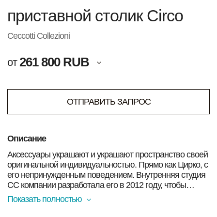
приставной столик Circo
Ceccotti Collezioni
261 800 RUB
от
ОТПРАВИТЬ ЗАПРОС
Описание
Аксессуары украшают и украшают пространство своей
оригинальной индивидуальностью. Прямо как Цирко, с
его непринужденным поведением. Внутренняя студия
CC компании разработала его в 2012 году, чтобы
сделать ассортимент продукции более полным.
Показать полностью
Конструкция основания полностью состоит из
полированных латунных стержней (диаметром 5-10