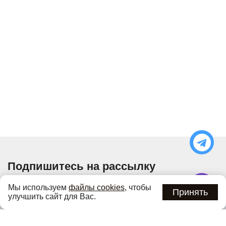
Подпишитесь на рассылку
Узнавайте об актуальных акциях и специальных
Мы используем
файлы cookies
, чтобы
предложениях первыми
Принять
улучшить сайт для Вас.