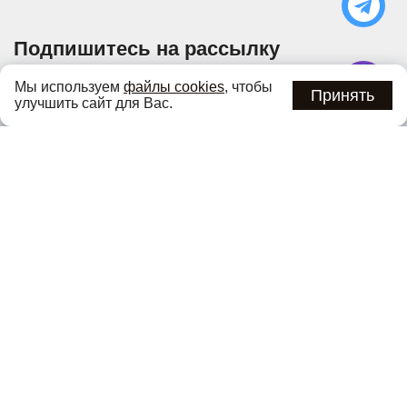
Подпишитесь на рассылку
Узнавайте об актуальных акциях и специальных
Мы используем
файлы cookies
, чтобы
предложениях первыми
Принять
улучшить сайт для Вас.
Подписаться
Нажимая кнопку «Подписаться», вы соглашаетесь с
политикой
конфиденциальности
.
Каталог