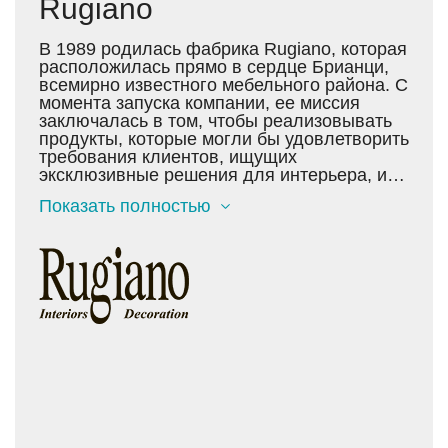
Rugiano
В 1989 родилась фабрика Rugiano, которая
расположилась прямо в сердце Брианци,
всемирно известного мебельного района. С
момента запуска компании, ее миссия
заключалась в том, чтобы реализовывать
продукты, которые могли бы удовлетворить
требования клиентов, ищущих
эксклюзивные решения для интерьера, и
соединить в уникальных изделиях
Показать полностью
высококачественные материалы, стиль,
комфорт и долговечность. На протяжении
девяностых годов фабрика Rugiano
выпускала предметы мебели из металла,
стали, железа и бронзы, начиная с 2000
года, Rugiano значительно расширяет свои
коллекции и внедряет в них кожаные
отделки, ручную вышивку и деревянные
элементы, следуя тенденциям рынка
роскоши.