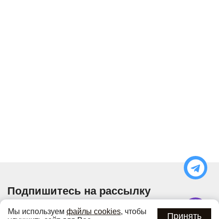
Подпишитесь на рассылку
Узнавайте об актуальных акциях и специальных
Мы используем
файлы cookies
, чтобы
предложениях первыми
Принять