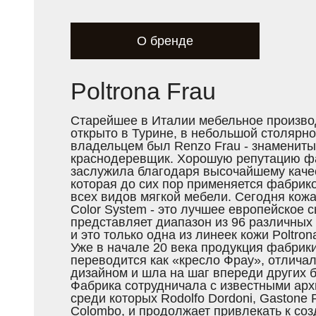
О бренде
Poltrona Frau
Старейшее в Италии мебельное произво
открыто в Турине, в небольшой столярно
владельцем был Renzo Frau - знаменит
краснодеревщик. Хорошую репутацию ф
заслужила благодаря высочайшему качес
которая до сих пор применяется фабрик
всех видов мягкой мебели. Сегодня кожа
Color System - это лучшее европейское с
представляет диапазон из 96 различных 
и это только одна из линеек кожи Poltron
Уже в начале 20 века продукция фабрики
переводится как «кресло Фрау», отлича
дизайном и шла на шаг впереди других 
Фабрика сотрудничала с известными арх
среди которых Rodolfo Dordoni, Gastone Ri
Colombo, и продолжает привлекать к со