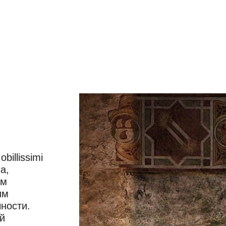
illissimi
а,
ом
им
ности.
й