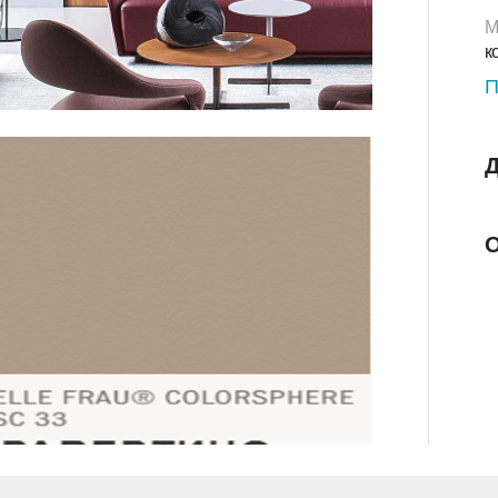
М
к
П
Д
О