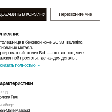
ДОБАВИТЬ В КОРЗИНУ
Перезвоните мне
писание
толешница в бежевой коже SC 33 Travertino,
снование металл.
рикроватный столик Bob — это воплощение
зысканной простоты, где каждая деталь
ункциональна. Дизайнер Жан-Мари Массо
оказать полностью
мешивает теплую "живую" кожу и холодный металл,
обиваясь чистой и целостной формы. Это рождает
тмосферу интернационального шика,
арактеристики
апоминающего о стиле Кеннеди.
ренд:
oltrona Frau
изайнер:
ean-Marie Massaud