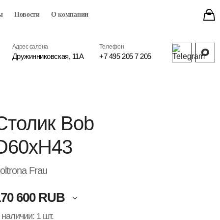
ы
Новости
О компании
Адрес салона
Телефон
Дружинниковская, 11А
+7 495 205 7 205
Столик Bob
D60хH43
oltrona Frau
170 600 RUB
 наличии: 1 шт.