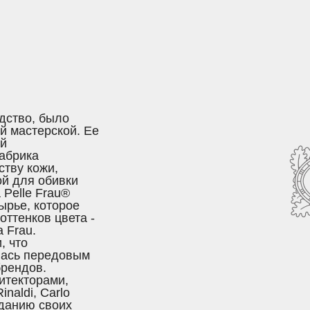
дство, было
й мастерской. Ее
ый
абрика
тву кожи,
ой для обивки
 Pelle Frau®
ырье, которое
оттенков цвета -
a Frau.
, что
лась передовым
брендов.
итекторами,
naldi, Carlo
зданию своих