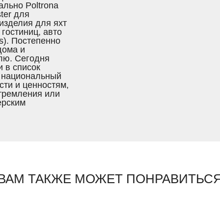
льно Poltrona
ter для
 изделия для яхт
 гостиниц, авто
us). Постепенно
дома и
лю. Сегодня
 в список
 национальный
сти и ценностям,
стремления или
ерским
ВАМ ТАКЖЕ МОЖЕТ ПОНРАВИТЬС