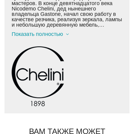
мастеров. В конце девятнадцатого века
Nicodemo Chelini, дед нынешнего
владельцa Gastone, начал свою работу в
качестве резчика, реализуя зеркала, лампы
и небольшую деревянную мебель,
используя богатство декоративных
Показать полностью
мотивов и опыт флорентийского
мастерства. Сегодня изделия Chelini,
продолжающие эти традиции, отличаются
искусной ручной работой и аккуратностью
исполнения. Chelini находит вдохновение в
изысканности старины, в богатом семейном
наследии, ведь семья Chelini владеет
одной из известнейших антикварных
галерей в Италии, где в обширной
коллекции представлена оригинальная
мебель в стиле Людовика XV и Людовика
XVI и деревянная скульптура.
ВАМ ТАКЖЕ МОЖЕТ