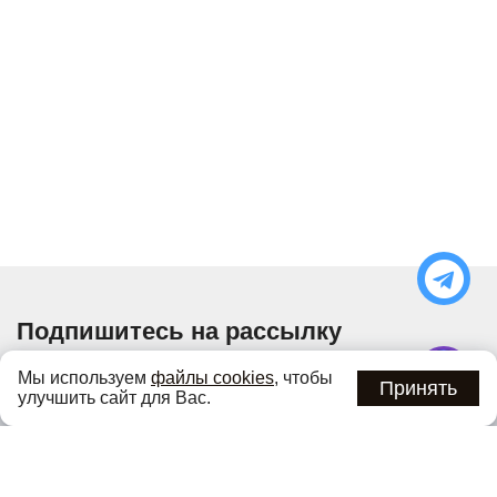
Подпишитесь на рассылку
Узнавайте об актуальных акциях и специальных
Мы используем
файлы cookies
, чтобы
предложениях первыми
Принять
улучшить сайт для Вас.