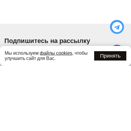
Подпишитесь на рассылку
Узнавайте об актуальных акциях и специальных
Мы используем
файлы cookies
, чтобы
предложениях первыми
Принять
улучшить сайт для Вас.
Подписаться
Нажимая кнопку «Подписаться», вы соглашаетесь с
политикой
конфиденциальности
.