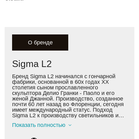
О бренде
Sigma L2
Бренд Sigma L2 начинался с гончарной
фабрики, основанной в 60х годах XX
столетия сыном прославленного
скульптора Делио Гранки - Паоло и его
женой Джанной. Производство, созданное
почти 60 лет назад во Флоренции, сегодня
имеет международный статус. Подход
Sigma L2 к производству светильников и
аксессуаров для интерьера основан на
Показать полностью
неизменном следовании культуре и
традициям. Однако страсть к
исследованиям всегда приводит мастеров