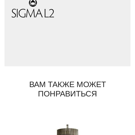
фабрики к новым, интересным открытиям.
Сегодня они используют множество самых
разнородных материалов: хрусталь,
латунь, металл, дерево, камень, смолы,
кожу, текстиль, стекло, кристаллы
Swarovski, полудрагоценные камни.
Каждый предмет, выпущенный фабрикой,
уникален: он выполнен вручную и несет на
себе отличающее клеймо мастера. Дизайн
предметов Sigma L2 всегда вне времени,
их присутствие всегда вносит в интерьер
атмосферу праздника.
ВАМ ТАКЖЕ МОЖЕТ
ПОНРАВИТЬСЯ