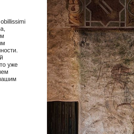
illissimi
а,
ом
им
ности.
й
то уже
шем
 нашим