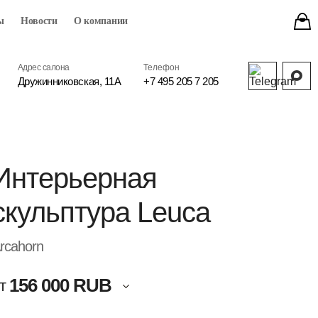
ы
Новости
О компании
Адрес салона
Телефон
Дружинниковская, 11А
+7 495 205 7 205
Интерьерная
скульптура Leuca
rcahorn
156 000 RUB
т