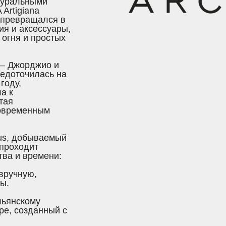
туральными
Artigiana
у превращался в
я и аксессуары,
огня и простых
 – Джорджио и
редоточилась на
году,
а к
тая
современным
rus, добываемый
 проходит
ва и времени:
вручную,
ы.
льянскому
ре, созданный с