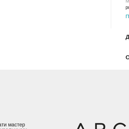
М
р
П
Д
О
ати мастер