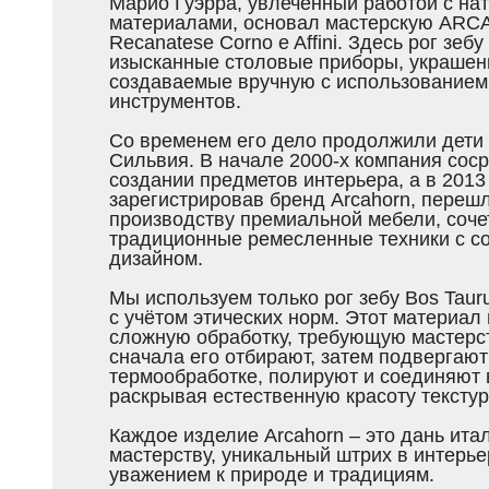
Марио Гуэрра, увлечённый работой с на
материалами, основал мастерскую ARCA 
Recanatese Corno e Affini. Здесь рог зеб
изысканные столовые приборы, украшени
создаваемые вручную с использованием 
инструментов.
Со временем его дело продолжили дети
Сильвия. В начале 2000-х компания сос
создании предметов интерьера, а в 2013 
зарегистрировав бренд Arcahorn, перешл
производству премиальной мебели, соче
традиционные ремесленные техники с 
дизайном.
Мы используем только рог зебу Bos Tau
с учётом этических норм. Этот материал
сложную обработку, требующую мастерст
сначала его отбирают, затем подвергают
термообработке, полируют и соединяют 
раскрывая естественную красоту текстур
Каждое изделие Arcahorn – это дань ита
мастерству, уникальный штрих в интерье
уважением к природе и традициям.