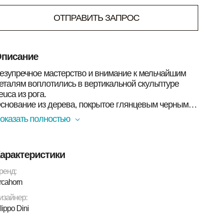
ОТПРАВИТЬ ЗАПРОС
писание
езупречное мастерство и внимание к мельчайшим
еталям воплотились в вертикальной скульптуре
euca из рога.
снование из дерева, покрытое глянцевым черным
аком, с элементами из нержавеющей стали.
оказать полностью
никальная природная палитра материала
одчёркивается изысканной полировкой, придающей
му элегантный блеск.
арактеристики
тот эффектный арт-объект станет ключевым
лементом интерьера, притягивая взгляды и
ренд:
оздавая атмосферу утончённой элегантности.
rcahorn
изайнер:
lippo Dini