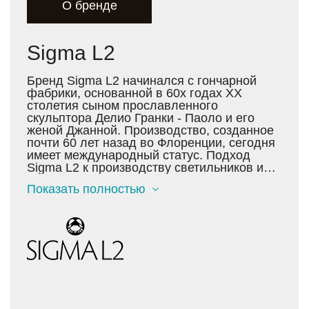
О бренде
Sigma L2
Бренд Sigma L2 начинался с гончарной
фабрики, основанной в 60х годах XX
столетия сыном прославленного
скульптора Делио Гранки - Паоло и его
женой Джанной. Производство, созданное
почти 60 лет назад во Флоренции, сегодня
имеет международный статус. Подход
Sigma L2 к производству светильников и
аксессуаров для интерьера основан на
Показать полностью
неизменном следовании культуре и
традициям. Однако страсть к
исследованиям всегда приводит мастеров
фабрики к новым, интересным открытиям.
Сегодня они используют множество самых
разнородных материалов: хрусталь,
латунь, металл, дерево, камень, смолы,
кожу, текстиль, стекло, кристаллы
Swarovski, полудрагоценные камни.
Каждый предмет, выпущенный фабрикой,