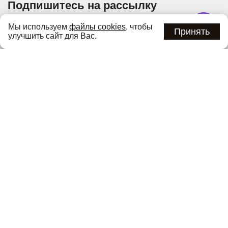
Подпишитесь на рассылку
Узнавайте об актуальных акциях и специальных
Мы используем
файлы cookies
, чтобы
предложениях первыми
Принять
улучшить сайт для Вас.
Подписаться
Нажимая кнопку «Подписаться», вы соглашаетесь с
политикой
конфиденциальности
.
Каталог
О компании