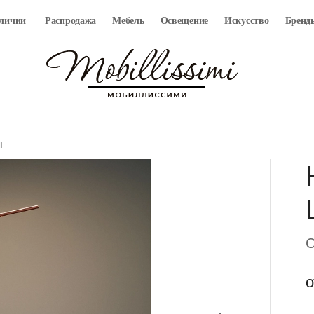
аличии
Распродажа
Мебель
Освещение
Искусство
Бренд
ы
C
о