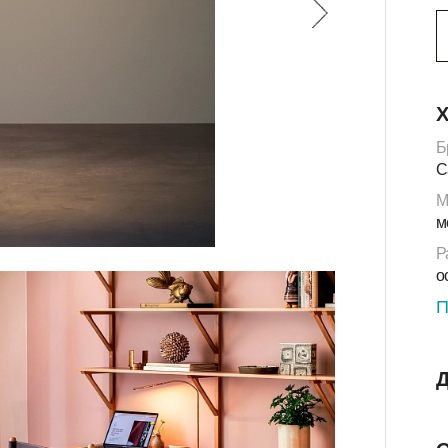
Х
Б
C
М
м
Р
о
П
Д