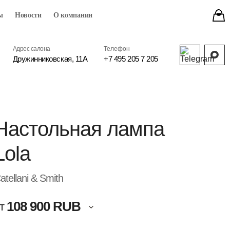
ы
Новости
О компании
Адрес салона
Телефон
Дружинниковская, 11А
+7 495 205 7 205
Настольная лампа
Lola
atellani & Smith
108 900 RUB
т