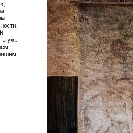
а,
ом
им
ности.
й
то уже
шем
 нашим