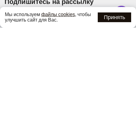
Подпишитесь на рассылку
Узнавайте об актуальных акциях и специальных
Мы используем
файлы cookies
, чтобы
предложениях первыми
Принять
улучшить сайт для Вас.
Подписаться
Нажимая кнопку «Подписаться», вы соглашаетесь с
политикой
конфиденциальности
.
Каталог
О компании