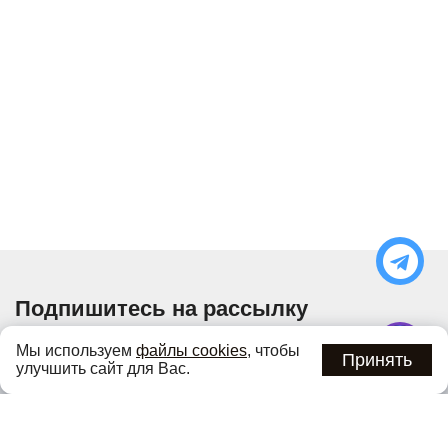
Подпишитесь на рассылку
Узнавайте об актуальных акциях и специальных
Мы используем
файлы cookies
, чтобы
предложениях первыми
Принять
улучшить сайт для Вас.