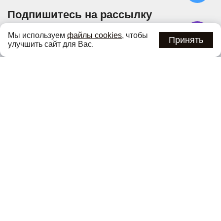
Подпишитесь на рассылку
Узнавайте об актуальных акциях и специальных
Мы используем
файлы cookies
, чтобы
предложениях первыми
Принять
улучшить сайт для Вас.
Подписаться
Нажимая кнопку «Подписаться», вы соглашаетесь с
политикой
конфиденциальности
.
Каталог