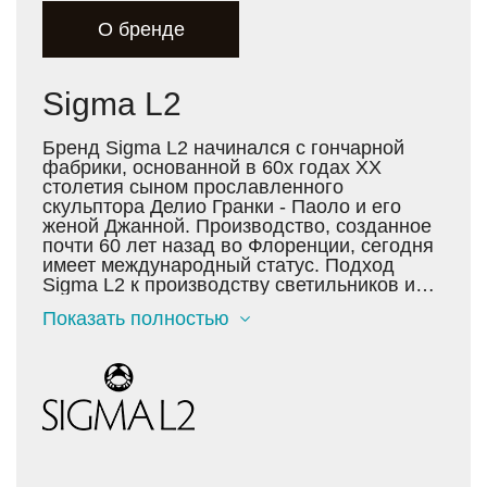
О бренде
Sigma L2
Бренд Sigma L2 начинался с гончарной
фабрики, основанной в 60х годах XX
столетия сыном прославленного
скульптора Делио Гранки - Паоло и его
женой Джанной. Производство, созданное
почти 60 лет назад во Флоренции, сегодня
имеет международный статус. Подход
Sigma L2 к производству светильников и
аксессуаров для интерьера основан на
Показать полностью
неизменном следовании культуре и
традициям. Однако страсть к
исследованиям всегда приводит мастеров
фабрики к новым, интересным открытиям.
Сегодня они используют множество самых
разнородных материалов: хрусталь,
латунь, металл, дерево, камень, смолы,
кожу, текстиль, стекло, кристаллы
Swarovski, полудрагоценные камни.